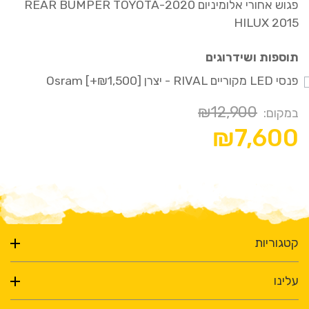
פגוש אחורי אלומיניום 2020-REAR BUMPER TOYOTA
ביותר!
HILUX 2015
תוספות ושידרוגים
פגוש אלומיניום שמאפשר זווית נטישה טובה יותר לרכב
פנסי LED מקוריים RIVAL - יצרן Osram [+₪1,500]
בשטח
₪12,900
במקום:
כולל נקודות משיכה וגרירה
₪7,600
כולל רסיבר נקבה 50X50
קטגוריות
עלינו